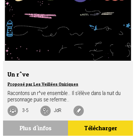
Un r^ve
Proposé par Les Veillées Oniriques
Racontons un r^ve ensemble… Il s’élève dans la nuit du
personnage puis se referme…
3-5
JdR
Plus d'infos
Télécharger