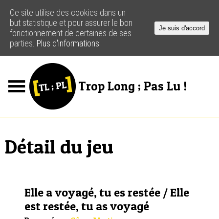
Ce site utilise des cookies dans un
but statistique et pour assurer le bon
Je suis d'accord
fonctionnement de certaines de ses
parties.
Plus d'informations
Trop Long ; Pas Lu !
Jeux
Podcasts
Détail du jeu
Actus
Créateurs
Elle a voyagé, tu es restée / Elle
Ressources
est restée, tu as voyagé