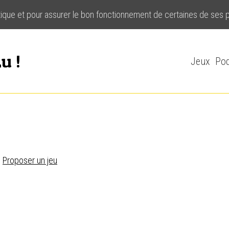
stique et pour assurer le bon fonctionnement de certaines de ses 
u !
Jeux
Pod
:
Proposer un jeu