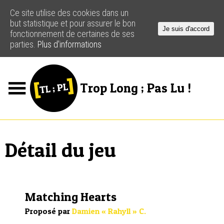
Ce site utilise des cookies dans un
but statistique et pour assurer le bon
Je suis d'accord
fonctionnement de certaines de ses
parties.
Plus d'informations
Trop Long ; Pas Lu !
Jeux
Podcasts
Détail du jeu
Actus
Créateurs
Matching Hearts
Ressources
Proposé par
Damien « Rahyll » C.