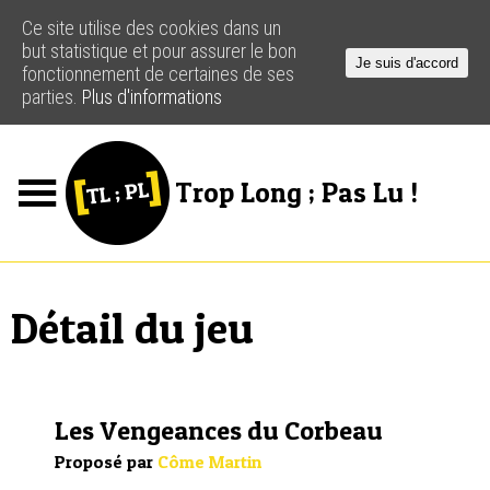
Ce site utilise des cookies dans un
but statistique et pour assurer le bon
Je suis d'accord
fonctionnement de certaines de ses
parties.
Plus d'informations
Trop Long ; Pas Lu !
Jeux
Podcasts
Détail du jeu
Actus
Créateurs
Les Vengeances du Corbeau
Ressources
Proposé par
Côme Martin