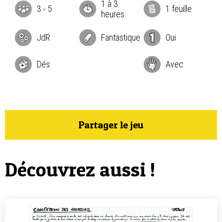
1 à 3
3
-
5
1 feuille
heures
JdR
Fantastique
Oui
Dés
Avec
Partager le jeu
Découvrez aussi !