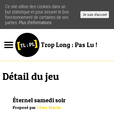
Ce site utilise des cookies dans un
but statistique et pour assurer le bon
Je suis d'accord
fonctionnement de certaines de ses
parties.
Plus d'informations
Trop Long ; Pas Lu !
Jeux
Podcasts
Détail du jeu
Actus
Créateurs
Éternel samedi soir
Ressources
Proposé par
Côme Martin