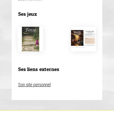
Ses jeux
Fossé
Vous ê
dans u
Type de jeu
auber
Autre
Type de 
Nombre de
JdR
joueurs
Ses liens externes
1
-
2
Nombre 
joueur
Son site personnel
3
-
5