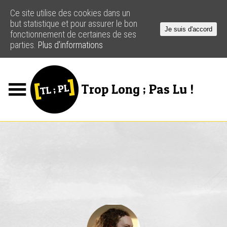
Ce site utilise des cookies dans un
but statistique et pour assurer le bon
Je suis d'accord
fonctionnement de certaines de ses
parties.
Plus d'informations
Trop Long ; Pas Lu !
Jeux
Podcasts
Actus
Créateurs
Ressources