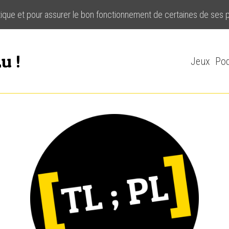
stique et pour assurer le bon fonctionnement de certaines de ses 
u !
Jeux
Pod