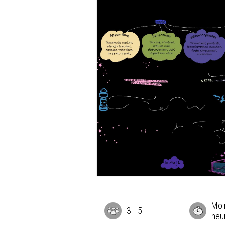
Moi
3
-
5
heu