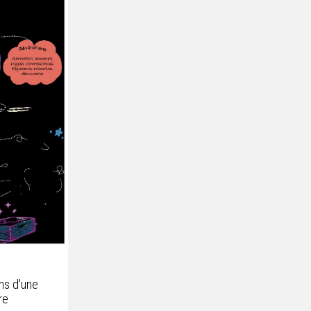
ns d'une
re