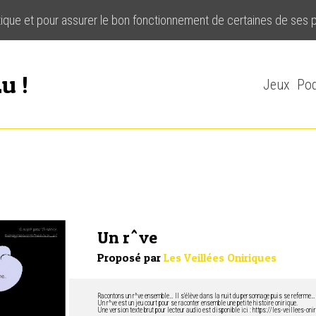
stique et pour assurer le bon fonctionnement de certaines de ses 
u !
Jeux
Pod
Un r^ve
Proposé par
Les Veillées Oniriques
Racontons un r^ve ensemble… Il s’élève dans la nuit du personnage puis se referme…
Un r^ve est un jeu court pour se raconter ensemble une petite histoire onirique.
Une version texte brut pour lecteur audio est disponible ici :
https://les-veillees-onir