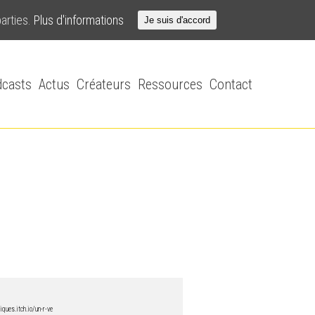
parties.
Plus d'informations
Je suis d'accord
casts
Actus
Créateurs
Ressources
Contact
iques.itch.io/un-r-ve