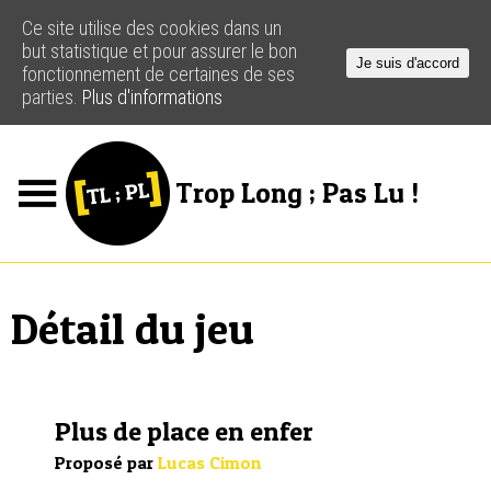
Ce site utilise des cookies dans un
but statistique et pour assurer le bon
Je suis d'accord
fonctionnement de certaines de ses
parties.
Plus d'informations
Trop Long ; Pas Lu !
Jeux
Podcasts
Détail du jeu
Actus
Créateurs
Plus de place en enfer
Ressources
Proposé par
Lucas Cimon