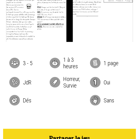
1 à 3
3
-
5
1 page
heures
Horreur,
JdR
Oui
Survie
Dés
Sans
Partager le jeu