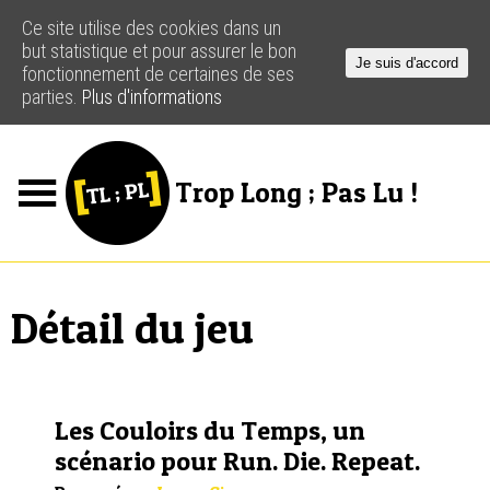
Ce site utilise des cookies dans un
but statistique et pour assurer le bon
Je suis d'accord
fonctionnement de certaines de ses
parties.
Plus d'informations
Trop Long ; Pas Lu !
Jeux
Podcasts
Détail du jeu
Actus
Créateurs
Les Couloirs du Temps, un
Ressources
scénario pour Run. Die. Repeat.