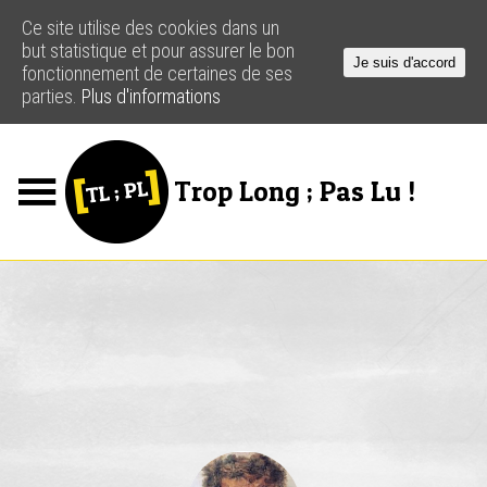
Ce site utilise des cookies dans un
but statistique et pour assurer le bon
Je suis d'accord
fonctionnement de certaines de ses
parties.
Plus d'informations
Trop Long ; Pas Lu !
Jeux
Podcasts
Actus
Créateurs
Ressources