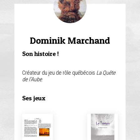
Contact
Dominik Marchand
Son histoire !
Créateur du jeu de rôle québécois
La Quête
de l’Aube
.
Ses jeux
Fragments
Le
Témo
Type de jeu