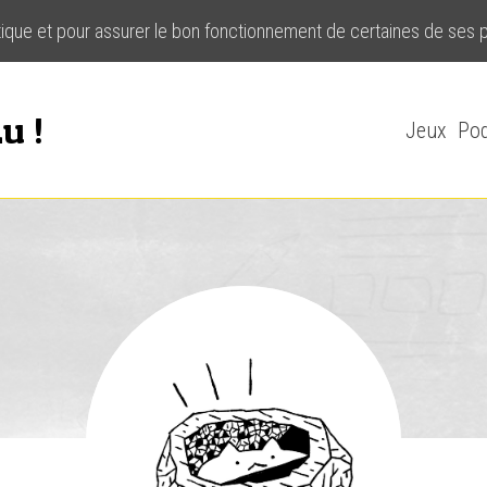
stique et pour assurer le bon fonctionnement de certaines de ses 
u !
Jeux
Pod