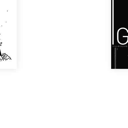
Type de jeu
JdR
Nombre de joueurs
3
-
5