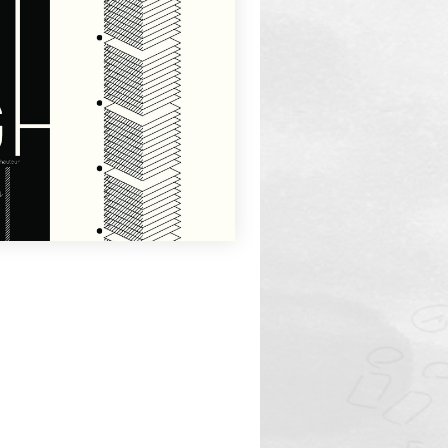
Type de jeu
JdR
Nombre de joueurs
3
-
5