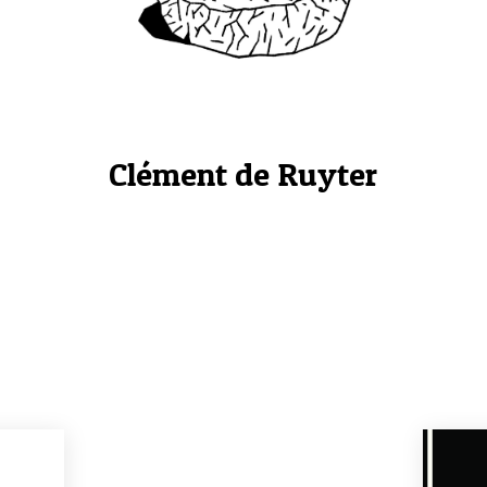
Clément de Ruyter
Donjons et Chatons – version
mini